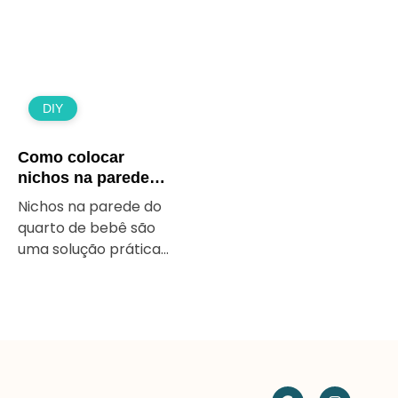
DIY
Como colocar
nichos na parede
quarto de bebê:
Nichos na parede do
guia prático para
quarto de bebê são
decorar com
uma solução prática
segurança e estilo
e bonita para
organizar os itens do
pequeno sem ocupar
espaço no chão. Eles