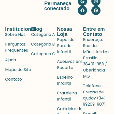
Permaneça
conectado
Institucional
Blog
Nossa
Entre em
Loja
Contato
Sobre Nós
Categoria A
Papel de
Endereço:
Perguntas
Categoria B
Parede
Rua das
Frequentes
Infantil
Mães Jardim
Categoria C
Brasília
Ajuda
Adesivos em
38401-388 /
Recorte
Mapa do Site
Uberlândia -
MG
Espelho
Contato
Infantil
Telefone:
Precisa de
Prateleira
ajuda? (34)
Infantil
99209-9071
Cabideiro de
E-mail: